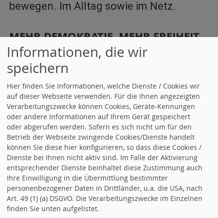
bewegen.
Im Alltag sowie im Netz.
MEHR DEMOKRATIE, MEHR FREIHEIT,
MEHR RECHTSSTAAT.
Informationen, die wir
SPD-Bundespartei
speichern
Hier finden Sie Informationen, welche Dienste / Cookies wir
SPD-Landespartei
auf dieser Webseite verwenden. Für die Ihnen angezeigten
Verarbeitungszwecke können Cookies, Geräte-Kennungen
SPD-Kreispartei
oder andere Informationen auf Ihrem Gerät gespeichert
oder abgerufen werden. Sofern es sich nicht um für den
Betrieb der Webseite zwingende Cookies/Dienste handelt
Jonas Hoffmann, MdL Lörrach und
können Sie diese hier konfigurieren, so dass diese Cookies /
Region
Dienste bei Ihnen nicht aktiv sind. Im Falle der Aktivierung
entsprechender Dienste beinhaltet diese Zustimmung auch
Ihre Einwilligung in die Übermittlung bestimmter
Jusos Lörrach
personenbezogener Daten in Drittländer, u.a. die USA, nach
Art. 49 (1) (a) DSGVO. Die Verarbeitungszwecke im Einzelnen
finden Sie unten aufgelistet.